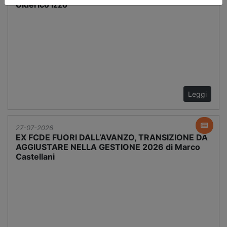
Ulderico Izzo
Leggi
27-07-2026
EX FCDE FUORI DALL’AVANZO, TRANSIZIONE DA
AGGIUSTARE NELLA GESTIONE 2026 di Marco
Castellani