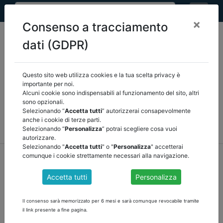
×
Consenso a tracciamento
dati (GDPR)
Questo sito web utilizza cookies e la tua scelta privacy è
Seleziona una categoria:
ARTICOLI ANCREL
importante per noi.
Alcuni cookie sono indispensabili al funzionamento del sito, altri
sono opzionali.
COMUNICAZIONI
NOVITÀ NORMATIVE
Selezionando “
Accetta tutti
” autorizzerai consapevolmente
anche i cookie di terze parti.
RASSEGNA STAMPA
VEDI TUTTE
Selezionando “
Personalizza
” potrai scegliere cosa vuoi
autorizzare.
Selezionando "
Accetta tutti
" o "
Personalizza
" accetterai
home
notizie
/
comunque i cookie strettamente necessari alla navigazione.
Accetta tutti
Personalizza
31-07-2026
INCENTIVI TECNICI PER IL PERSONALE DELLE
Il consenso sarà memorizzato per 6 mesi e sarà comunque revocabile tramite
SOCIETÀ IN HOUSE: L'INTERVENTO DELLE
il link presente a fine pagina.
SEZIONI RIUNITE DELLA CORTE DEI CONTI di