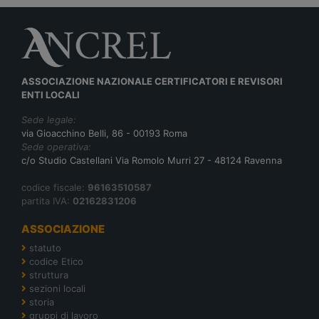
ASSOCIAZIONE NAZIONALE CERTIFICATORI E REVISORI
ENTI LOCALI
Sede legale:
via Gioacchino Belli, 86 - 00193 Roma
Sede operativa:
c/o Studio Castellani Via Romolo Murri 27 - 48124 Ravenna
codice fiscale:
96163510587
partita IVA:
02162831206
ASSOCIAZIONE
statuto
codice Etico
struttura
sezioni locali
storia
gruppi di lavoro