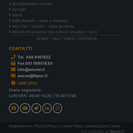
assegnazione risorse
circolari
bandi
italia domani - slide e relazioni
anci-ifel - dossier - note governo
attività di revisione nei comuni attuatori - pnrr
HOME
|
FAQ
|
VIDEO
|
SPONSOR
CONTATTI
Tel. 348 8161522
Fax 051 19901830
info@ancrel.it
ancrel@ftpec.it
LINK UTILI
Orario segreteria:
LUN-VEN: 09.00-13.00 | 15.00-17.00
Registrazione
|
Privacy Policy e Cookie Policy
|
Autorizzazioni Cookie
Sito realizzato da
Tos
Net.it