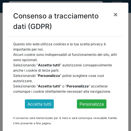
×
Consenso a tracciamento
dati (GDPR)
Questo sito web utilizza cookies e la tua scelta privacy è
Seleziona una categoria:
ARTICOLI ANCREL
importante per noi.
Alcuni cookie sono indispensabili al funzionamento del sito, altri
sono opzionali.
COMUNICAZIONI
NOVITÀ NORMATIVE
Selezionando “
Accetta tutti
” autorizzerai consapevolmente
anche i cookie di terze parti.
RASSEGNA STAMPA
VEDI TUTTE
Selezionando “
Personalizza
” potrai scegliere cosa vuoi
autorizzare.
Selezionando "
Accetta tutti
" o "
Personalizza
" accetterai
home
notizie
articoli ancrel
/
torna indietro
comunque i cookie strettamente necessari alla navigazione.
Accetta tutti
Personalizza
UTILIZZO DELL'AVANZO DI AMMINISTRAZIONE
PRESUNTO IN ESERCIZIO PROVVISORIO DI
Il consenso sarà memorizzato per 6 mesi e sarà comunque revocabile tramite
Ennio Braccioni
il link presente a fine pagina.