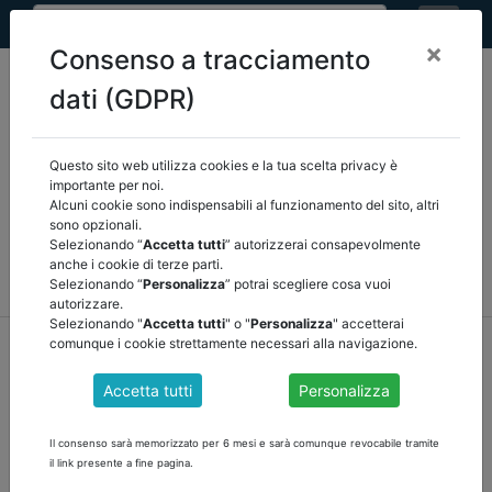
×
Consenso a tracciamento
dati (GDPR)
Questo sito web utilizza cookies e la tua scelta privacy è
Seleziona una categoria:
ARTICOLI ANCREL
importante per noi.
Alcuni cookie sono indispensabili al funzionamento del sito, altri
sono opzionali.
COMUNICAZIONI
NOVITÀ NORMATIVE
Selezionando “
Accetta tutti
” autorizzerai consapevolmente
anche i cookie di terze parti.
RASSEGNA STAMPA
VEDI TUTTE
Selezionando “
Personalizza
” potrai scegliere cosa vuoi
autorizzare.
Selezionando "
Accetta tutti
" o "
Personalizza
" accetterai
home
notizie
novità normative
/
torna indietro
comunque i cookie strettamente necessari alla navigazione.
Accetta tutti
Personalizza
DELIBERE CORTE DEI CONTI
Il consenso sarà memorizzato per 6 mesi e sarà comunque revocabile tramite
nell'area documenti pubblici
il link presente a fine pagina.
https://www.ancrel.it/it/documenti_pubblici.php?