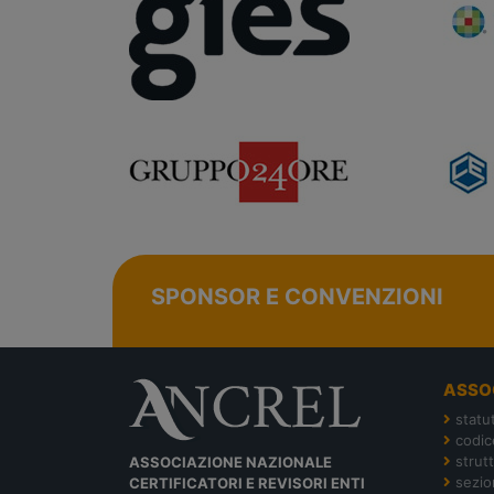
SPONSOR E CONVENZIONI
ASSO
statu
codic
strut
ASSOCIAZIONE NAZIONALE
sezion
CERTIFICATORI E REVISORI ENTI