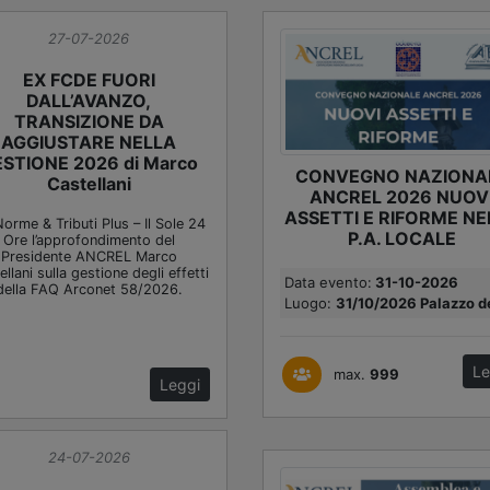
27-07-2026
EX FCDE FUORI
DALL’AVANZO,
TRANSIZIONE DA
AGGIUSTARE NELLA
STIONE 2026 di Marco
CONVEGNO NAZIONA
Castellani
ANCREL 2026 NUOV
ASSETTI E RIFORME NE
orme & Tributi Plus – Il Sole 24
P.A. LOCALE
Ore l’approfondimento del
Presidente ANCREL Marco
llani sulla gestione degli effetti
Data evento:
31-10-2026
della FAQ Arconet 58/2026.
Luogo:
31/10/2026 Palazzo de
Le
max.
999
Leggi
24-07-2026