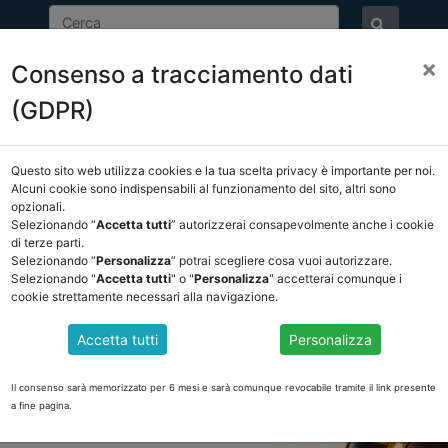
×
Consenso a tracciamento dati
ASSOCIAZIONE
NOTIZIE
EVENTI
DOCUMENTI 
(GDPR)
Questo sito web utilizza cookies e la tua scelta privacy è importante per noi.
Alcuni cookie sono indispensabili al funzionamento del sito, altri sono
opzionali.
Selezionando “
Accetta tutti
” autorizzerai consapevolmente anche i cookie
di terze parti.
Selezionando “
Personalizza
” potrai scegliere cosa vuoi autorizzare.
Selezionando "
Accetta tutti
" o "
Personalizza
" accetterai comunque i
cookie strettamente necessari alla navigazione.
Accetta tutti
Personalizza
Il consenso sarà memorizzato per 6 mesi e sarà comunque revocabile tramite il link presente
a fine pagina.