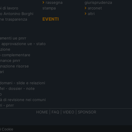
rassegna
giurisprudenza
i di lavoro
stampa
arconet
o Antonino Borghi
altri
EVENTI
ne trasparenza
amenti ue pnrr
- approvazione ue - stato
azione
o complementare
nance pnrr
nazione risorse
ari
 domani - slide e relazioni
ifel - dossier - note
o
ità di revisione nei comuni
ri - pnrr
HOME
|
FAQ
|
VIDEO
|
SPONSOR
i Cookie