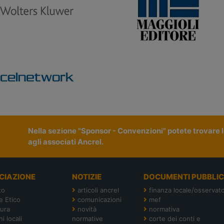
Nella sezione "Sponsor - Convenzioni" potete trovare le
agli associati Ancrel.
CIAZIONE
NOTIZIE
DOCUMENTI PUBBLIC
to
articoli ancrel
finanza locale/osservato
e Etico
comunicazioni
mef
tura
novità
normativa
i locali
normative
corte dei conti e