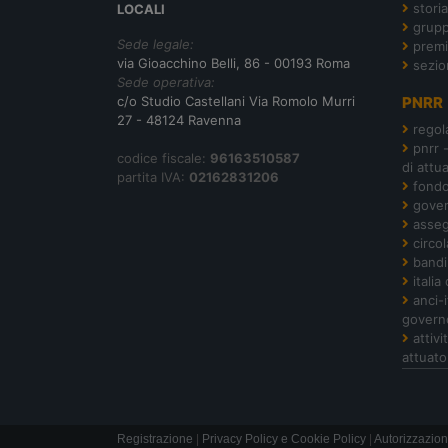
storia
LOCALI
grupp
Sede legale:
premi
via Gioacchino Belli, 86 - 00193 Roma
sezio
Sede operativa:
c/o Studio Castellani Via Romolo Murri
PNRR
27 - 48124 Ravenna
regol
pnrr 
codice fiscale:
96163510587
di attu
partita IVA:
02162831206
fond
gover
asseg
circol
bandi
italia
anci-
govern
attiv
attuato
Registrazione
|
Privacy Policy e Cookie Policy
|
Autorizzazion