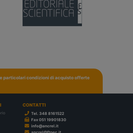
 particolari condizioni di acquisto offerte
I
CONTATTI
rio
Tel. 348 8161522
Fax 051 19901830
info@ancrel.it
ancrel@ftpec.it