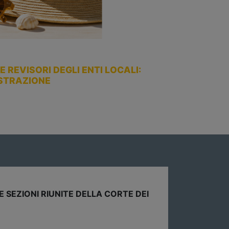
 REVISORI DEGLI ENTI LOCALI:
ISTRAZIONE
rticoli Ancrel | 27-07-2026
EX FCDE FUORI DALL’AVANZO, TRANSIZIONE DA AGGIUSTA
u Norme & Tributi Plus – Il Sole 24 Ore l’approfondimento del President