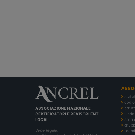
ASSO
statu
codic
strut
ASSOCIAZIONE NAZIONALE
sezion
CERTIFICATORI E REVISORI ENTI
storia
LOCALI
grupp
Sede legale:
premi