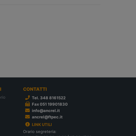
I
CONTATTI
rio
Tel. 348 8161522
Fax 051 19901830
info@ancrel.it
ancrel@ftpec.it
LINK UTILI
Orario segreteria: