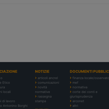
CIAZIONE
NOTIZIE
DOCUMENTI PUBBLIC
to
articoli ancrel
finanza locale/osservato
e Etico
comunicazioni
mef
tura
novità
normativa
i locali
normative
corte dei conti e
rassegna
giurisprudenza
i di lavoro
stampa
arconet
o Antonino Borghi
altri