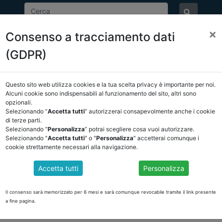
×
Consenso a tracciamento dati
ASSOCIAZIONE
NOTIZIE
EVENTI
DOCUMENTI 
(GDPR)
Questo sito web utilizza cookies e la tua scelta privacy è importante per noi.
NCREL
COMUNICAZIONI
NOVITÀ NORMATIVE
Alcuni cookie sono indispensabili al funzionamento del sito, altri sono
opzionali.
Selezionando “
Accetta tutti
” autorizzerai consapevolmente anche i cookie
ietro
di terze parti.
Selezionando “
Personalizza
” potrai scegliere cosa vuoi autorizzare.
Selezionando "
Accetta tutti
" o "
Personalizza
" accetterai comunque i
cookie strettamente necessari alla navigazione.
ERAZIONE 131/2020
Accetta tutti
Personalizza
ti in merito alla corretta determinazione delle grandezze finanziarie da c
indicati nelle tabelle allegate al D.M. 17 marzo 2020
Il consenso sarà memorizzato per 6 mesi e sarà comunque revocabile tramite il link presente
AMPANIA: DELIBERAZIONE 131/2020 ASSOCIAZIONE NAZIONALE CERTIFI
a fine pagina.