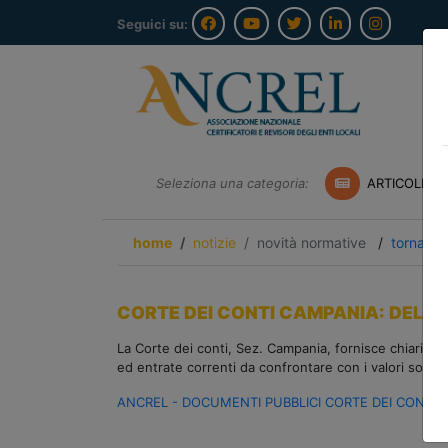
Seguici su:
Seleziona una categoria:
ARTICOLI A
home
notizie
novità normative
/
torna ind
CORTE DEI CONTI CAMPANIA: DELIB
La Corte dei conti, Sez. Campania, fornisce chiarimen
ed entrate correnti da confrontare con i valori soglia 
ANCREL - DOCUMENTI PUBBLICI CORTE DEI CONTI C