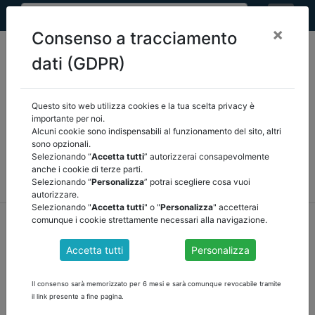
×
Consenso a tracciamento
dati (GDPR)
Questo sito web utilizza cookies e la tua scelta privacy è
Seleziona una categoria:
ARTICOLI ANCREL
importante per noi.
Alcuni cookie sono indispensabili al funzionamento del sito, altri
sono opzionali.
COMUNICAZIONI
NOVITÀ NORMATIVE
Selezionando “
Accetta tutti
” autorizzerai consapevolmente
anche i cookie di terze parti.
RASSEGNA STAMPA
VEDI TUTTE
Selezionando “
Personalizza
” potrai scegliere cosa vuoi
autorizzare.
Selezionando "
Accetta tutti
" o "
Personalizza
" accetterai
home
notizie
articoli ancrel
/
torna indietro
comunque i cookie strettamente necessari alla navigazione.
Accetta tutti
Personalizza
REVISORI DEI CONTI ALLE PRESE CON IL PIAO
di Ulderico Izzo
Il consenso sarà memorizzato per 6 mesi e sarà comunque revocabile tramite
il link presente a fine pagina.
scarica e leggi l'articolo di questa settimana a cura di Ulderico