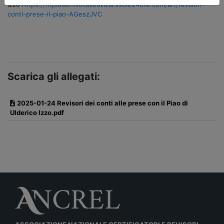
Izzo
https://ntplusentilocaliedilizia.ilsole24ore.com/art/revisori-
conti-prese-il-piao-AGeszJVC
Scarica gli allegati:
2025-01-24 Revisori dei conti alle prese con il Piao di
Ulderico Izzo.pdf