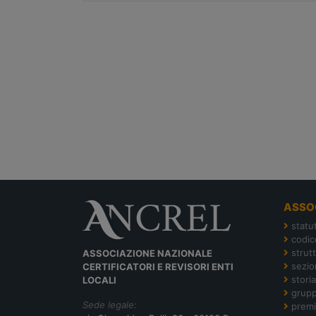
ASSO
statu
codic
strut
ASSOCIAZIONE NAZIONALE
sezion
CERTIFICATORI E REVISORI ENTI
storia
LOCALI
grupp
Sede legale:
premi