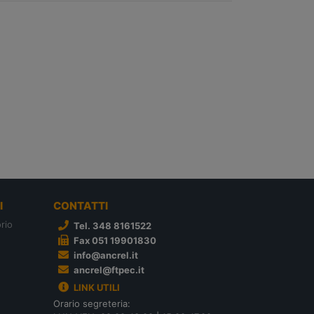
I
CONTATTI
rio
Tel. 348 8161522
Fax 051 19901830
info@ancrel.it
ancrel@ftpec.it
LINK UTILI
Orario segreteria: