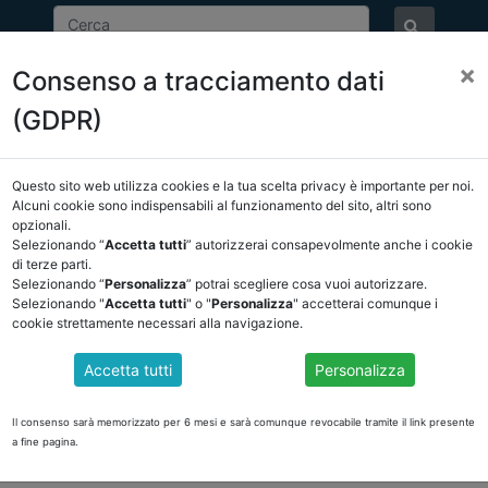
×
Consenso a tracciamento dati
ASSOCIAZIONE
NOTIZIE
EVENTI
DOCUMENTI 
(GDPR)
Questo sito web utilizza cookies e la tua scelta privacy è importante per noi.
NCREL
COMUNICAZIONI
NOVITÀ NORMATIVE
Alcuni cookie sono indispensabili al funzionamento del sito, altri sono
opzionali.
Selezionando “
Accetta tutti
” autorizzerai consapevolmente anche i cookie
ietro
di terze parti.
Selezionando “
Personalizza
” potrai scegliere cosa vuoi autorizzare.
Selezionando "
Accetta tutti
" o "
Personalizza
" accetterai comunque i
cookie strettamente necessari alla navigazione.
NSILE SARANNO EQUIPARATI, SIA PER I SINDACI DE
RA PARI A 1.659,38 EURO LORDI.
Accetta tutti
Personalizza
bblici.php?
I%20DELL%E2%80%99INDENNIT%C3%80%20MENSILE%20SARANNO%20E
Il consenso sarà memorizzato per 6 mesi e sarà comunque revocabile tramite il link presente
a fine pagina.