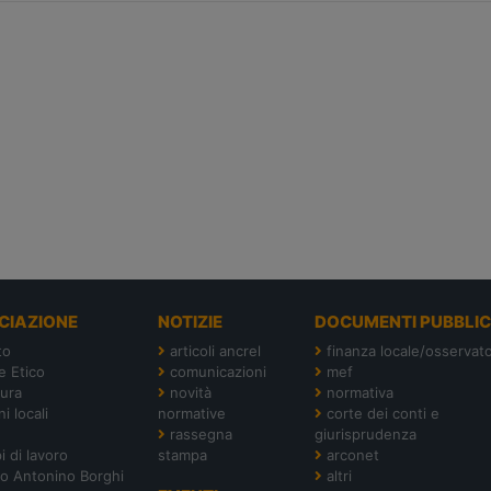
CIAZIONE
NOTIZIE
DOCUMENTI PUBBLIC
to
articoli ancrel
finanza locale/osservato
e Etico
comunicazioni
mef
tura
novità
normativa
i locali
normative
corte dei conti e
rassegna
giurisprudenza
i di lavoro
stampa
arconet
o Antonino Borghi
altri