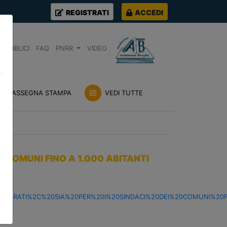
REGISTRATI
ACCEDI
PUBBLICI
FAQ
PNRR
VIDEO
RASSEGNA STAMPA
VEDI TUTTE
I COMUNI FINO A 1.000 ABITANTI
QUIPARATI%2C%20SIA%20PER%20I%20SINDACI%20DEI%20COMUNI%20