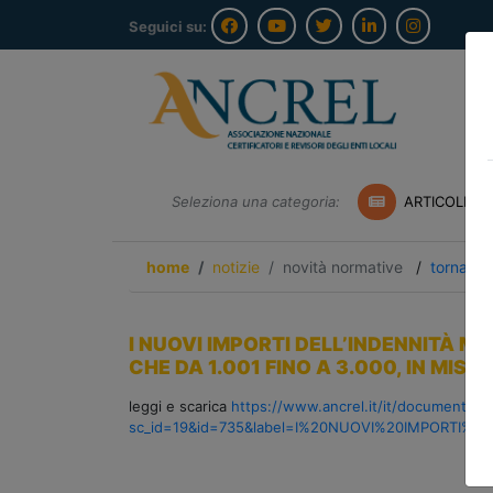
Seguici su:
Seleziona una categoria:
ARTICOLI A
home
notizie
novità normative
/
torna ind
I NUOVI IMPORTI DELL’INDENNITÀ ME
CHE DA 1.001 FINO A 3.000, IN MISU
leggi e scarica
https://www.ancrel.it/it/documenti_pu
sc_id=19&id=735&label=I%20NUOVI%20IMPORT