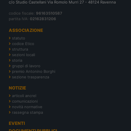
c/o Studio Castellani Via Romolo Murri 27 - 48124 Ravenna
codice fiscale:
96163510587
partita IVA:
02162831206
ASSOCIAZIONE
statuto
codice Etico
struttura
sezioni locali
storia
gruppi di lavoro
premio Antonino Borghi
sezione trasparenza
NOTIZIE
articoli ancrel
comunicazioni
novità normative
rassegna stampa
EVENTI
DOCUMENTI PUBBLICI