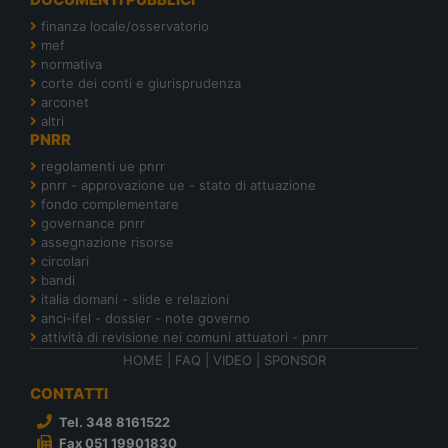
finanza locale/osservatorio
mef
normativa
corte dei conti e giurisprudenza
arconet
altri
PNRR
regolamenti ue pnrr
pnrr - approvazione ue - stato di attuazione
fondo complementare
governance pnrr
assegnazione risorse
circolari
bandi
italia domani - slide e relazioni
anci-ifel - dossier - note governo
attività di revisione nei comuni attuatori - pnrr
HOME
|
FAQ
|
VIDEO
|
SPONSOR
CONTATTI
Tel. 348 8161522
Fax 051 19901830