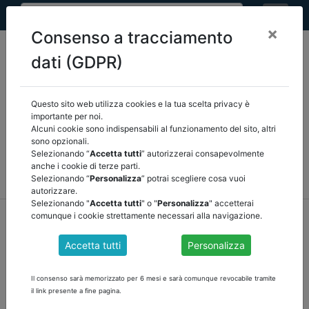
×
Consenso a tracciamento
dati (GDPR)
Questo sito web utilizza cookies e la tua scelta privacy è
Seleziona una categoria:
ARTICOLI ANCREL
importante per noi.
Alcuni cookie sono indispensabili al funzionamento del sito, altri
sono opzionali.
COMUNICAZIONI
NOVITÀ NORMATIVE
Selezionando “
Accetta tutti
” autorizzerai consapevolmente
anche i cookie di terze parti.
RASSEGNA STAMPA
VEDI TUTTE
Selezionando “
Personalizza
” potrai scegliere cosa vuoi
autorizzare.
Selezionando "
Accetta tutti
" o "
Personalizza
" accetterai
home
notizie
novità normative
/
torna indietro
comunque i cookie strettamente necessari alla navigazione.
Accetta tutti
Personalizza
DISPOSIZIONI URGENTI IN MATERIA FISCALE E
PER ESIGENZE INDIFFERIBILI
Il consenso sarà memorizzato per 6 mesi e sarà comunque revocabile tramite
il link presente a fine pagina.
DECRETO-LEGGE 26 ottobre 2019 , n. 124 pubblicato sulla GU n