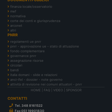
finanza locale/osservatorio
mef
normativa
corte dei conti e giurisprudenza
arconet
altri
PNRR
regolamenti ue pnrr
pnrr - approvazione ue - stato di attuazione
fondo complementare
governance pnrr
assegnazione risorse
circolari
bandi
italia domani - slide e relazioni
anci-ifel - dossier - note governo
attività di revisione nei comuni attuatori - pnrr
HOME
|
FAQ
|
VIDEO
|
SPONSOR
CONTATTI
Tel. 348 8161522
Fax 051 19901830