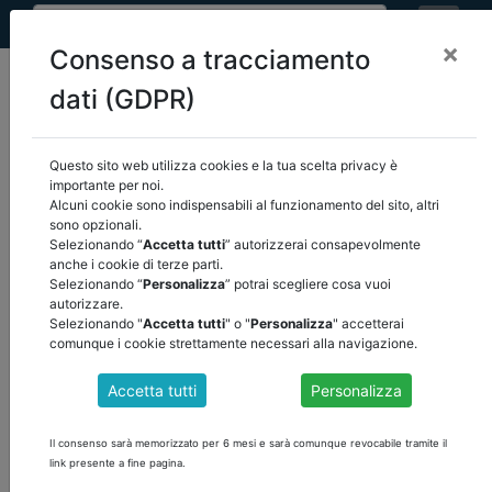
×
Consenso a tracciamento
dati (GDPR)
Questo sito web utilizza cookies e la tua scelta privacy è
importante per noi.
Attenzione
, il contenuto è visibile solamente agli utenti registrati.
Alcuni cookie sono indispensabili al funzionamento del sito, altri
sono opzionali.
Selezionando “
Accetta tutti
” autorizzerai consapevolmente
ACCEDI
anche i cookie di terze parti.
Selezionando “
Personalizza
” potrai scegliere cosa vuoi
autorizzare.
Selezionando "
Accetta tutti
" o "
Personalizza
" accetterai
comunque i cookie strettamente necessari alla navigazione.
Accetta tutti
Personalizza
Il consenso sarà memorizzato per 6 mesi e sarà comunque revocabile tramite il
link presente a fine pagina.