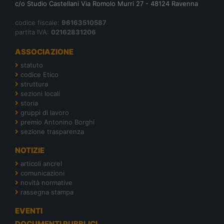
c/o Studio Castellani Via Romolo Murri 27 - 48124 Ravenna
codice fiscale:
96163510587
partita IVA:
02162831206
ASSOCIAZIONE
statuto
codice Etico
struttura
sezioni locali
storia
gruppi di lavoro
premio Antonino Borghi
sezione trasparenza
NOTIZIE
articoli ancrel
comunicazioni
novità normative
rassegna stampa
EVENTI
DOCUMENTI PUBBLICI