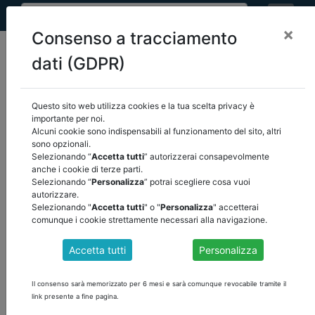
×
Consenso a tracciamento
dati (GDPR)
Questo sito web utilizza cookies e la tua scelta privacy è
importante per noi.
Attenzione
, il contenuto è visibile solamente agli utenti registrati.
Alcuni cookie sono indispensabili al funzionamento del sito, altri
sono opzionali.
Selezionando “
Accetta tutti
” autorizzerai consapevolmente
ACCEDI
anche i cookie di terze parti.
Selezionando “
Personalizza
” potrai scegliere cosa vuoi
autorizzare.
Selezionando "
Accetta tutti
" o "
Personalizza
" accetterai
comunque i cookie strettamente necessari alla navigazione.
Accetta tutti
Personalizza
Il consenso sarà memorizzato per 6 mesi e sarà comunque revocabile tramite il
link presente a fine pagina.