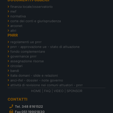
finanza locale/osservatorio
mef
normativa
corte dei conti e giurisprudenza
arconet
altri
PNRR
regolamenti ue pnrr
pnrr - approvazione ue - stato di attuazione
fondo complementare
governance pnrr
assegnazione risorse
circolari
bandi
italia domani - slide e relazioni
anci-ifel - dossier - note governo
attività di revisione nei comuni attuatori - pnrr
HOME
|
FAQ
|
VIDEO
|
SPONSOR
CONTATTI
Tel. 348 8161522
Fax 051 19901830