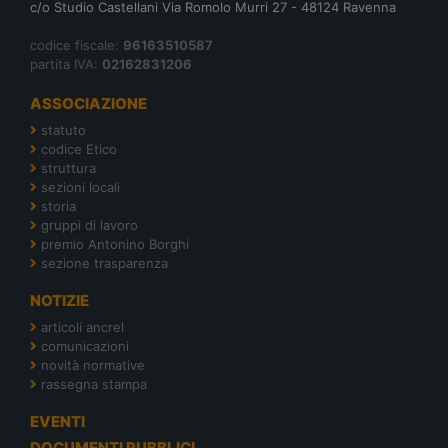
c/o Studio Castellani Via Romolo Murri 27 - 48124 Ravenna
codice fiscale:
96163510587
partita IVA:
02162831206
ASSOCIAZIONE
statuto
codice Etico
struttura
sezioni locali
storia
gruppi di lavoro
premio Antonino Borghi
sezione trasparenza
NOTIZIE
articoli ancrel
comunicazioni
novità normative
rassegna stampa
EVENTI
DOCUMENTI PUBBLICI