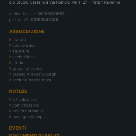
c/o Studio Castellani Via Romolo Murri 27 - 48124 Ravenna
codice fiscale:
96163510587
partita IVA:
02162831206
ASSOCIAZIONE
statuto
codice Etico
struttura
sezioni locali
storia
gruppi di lavoro
premio Antonino Borghi
sezione trasparenza
NOTIZIE
articoli ancrel
comunicazioni
novità normative
rassegna stampa
EVENTI
DOCUMENTI PUBBLICI