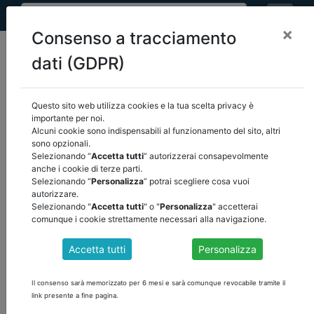
×
Consenso a tracciamento
dati (GDPR)
Questo sito web utilizza cookies e la tua scelta privacy è
importante per noi.
Attenzione
, il contenuto è visibile solamente agli utenti registrati.
Alcuni cookie sono indispensabili al funzionamento del sito, altri
sono opzionali.
Selezionando “
Accetta tutti
” autorizzerai consapevolmente
ACCEDI
anche i cookie di terze parti.
Selezionando “
Personalizza
” potrai scegliere cosa vuoi
autorizzare.
Selezionando "
Accetta tutti
" o "
Personalizza
" accetterai
comunque i cookie strettamente necessari alla navigazione.
Accetta tutti
Personalizza
Il consenso sarà memorizzato per 6 mesi e sarà comunque revocabile tramite il
link presente a fine pagina.