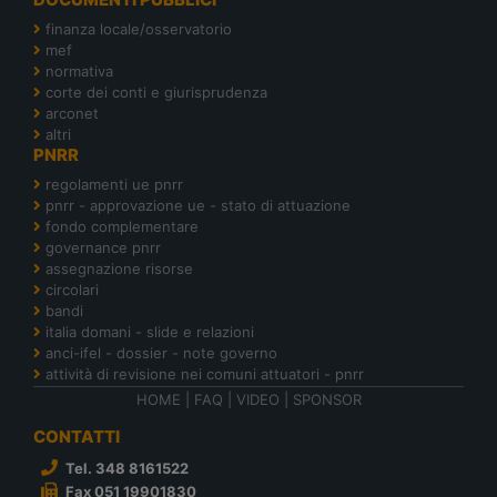
finanza locale/osservatorio
mef
normativa
corte dei conti e giurisprudenza
arconet
altri
PNRR
regolamenti ue pnrr
pnrr - approvazione ue - stato di attuazione
fondo complementare
governance pnrr
assegnazione risorse
circolari
bandi
italia domani - slide e relazioni
anci-ifel - dossier - note governo
attività di revisione nei comuni attuatori - pnrr
HOME
|
FAQ
|
VIDEO
|
SPONSOR
CONTATTI
Tel. 348 8161522
Fax 051 19901830