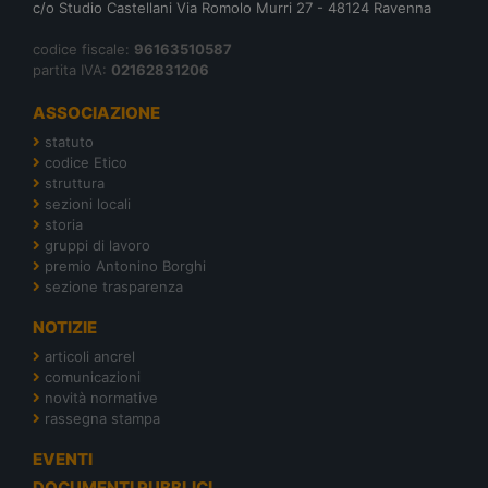
c/o Studio Castellani Via Romolo Murri 27 - 48124 Ravenna
codice fiscale:
96163510587
partita IVA:
02162831206
ASSOCIAZIONE
statuto
codice Etico
struttura
sezioni locali
storia
gruppi di lavoro
premio Antonino Borghi
sezione trasparenza
NOTIZIE
articoli ancrel
comunicazioni
novità normative
rassegna stampa
EVENTI
DOCUMENTI PUBBLICI