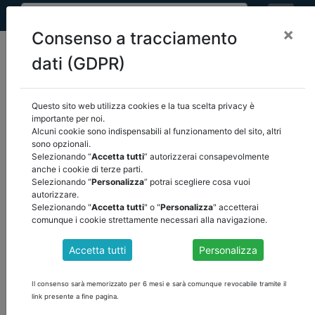
×
Consenso a tracciamento
dati (GDPR)
Questo sito web utilizza cookies e la tua scelta privacy è
importante per noi.
Attenzione
, il contenuto è visibile solamente agli utenti registrati.
Alcuni cookie sono indispensabili al funzionamento del sito, altri
sono opzionali.
Selezionando “
Accetta tutti
” autorizzerai consapevolmente
ACCEDI
anche i cookie di terze parti.
Selezionando “
Personalizza
” potrai scegliere cosa vuoi
autorizzare.
Selezionando "
Accetta tutti
" o "
Personalizza
" accetterai
comunque i cookie strettamente necessari alla navigazione.
Accetta tutti
Personalizza
Il consenso sarà memorizzato per 6 mesi e sarà comunque revocabile tramite il
link presente a fine pagina.