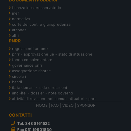
finanza locale/osservatorio
mef
normativa
corte dei conti e giurisprudenza
arconet
altri
PNRR
regolamenti ue pnrr
pnrr - approvazione ue - stato di attuazione
fondo complementare
governance pnrr
assegnazione risorse
circolari
bandi
italia domani - slide e relazioni
anci-ifel - dossier - note governo
attività di revisione nei comuni attuatori - pnrr
HOME
|
FAQ
|
VIDEO
|
SPONSOR
CONTATTI
Tel. 348 8161522
Fax 051 19901830