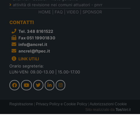
attività di revisione nei comuni attuatori - pnrr
HOME
|
FAQ
|
VIDEO
|
SPONSOR
CONTATTI
Tel. 348 8161522
Fax 051 19901830
info@ancrel.it
ancrel@ftpec.it
LINK UTILI
Orario segreteria:
LUN-VEN: 09.00-13.00 | 15.00-17.00
Registrazione
|
Privacy Policy e Cookie Policy
|
Autorizzazioni Cookie
Sito realizzato da
Tos
Net.it