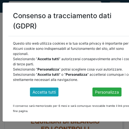
Consenso a tracciamento dati
(GDPR)
Questo sito web utilizza cookies e la tua scelta privacy è importante per 
home
eventi
/
torna indietro
Alcuni cookie sono indispensabili al funzionamento del sito, altri sono
opzionali.
Selezionando “
Accetta tutti
” autorizzerai consapevolmente anche i co
EVENTI
di terze parti.
Selezionando “
Personalizza
” potrai scegliere cosa vuoi autorizzare.
Selezionando "
Accetta tutti
" o "
Personalizza
" accetterai comunque i c
strettamente necessari alla navigazione.
Accetta tutti
Personalizza
Il consenso sarà memorizzato per 6 mesi e sarà comunque revocabile tramite il link pre
fine pagina.