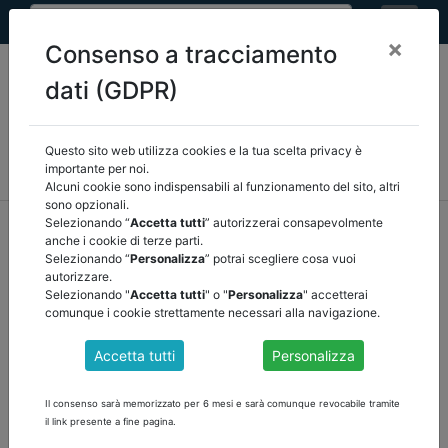
×
Consenso a tracciamento
dati (GDPR)
Questo sito web utilizza cookies e la tua scelta privacy è
MEF
FINANZA LOCALE/OSSERVATORIO
NORMATIVA
importante per noi.
CORTE DEI CONTI E GIURISPRUDENZA
ARCONET
ALTRI
Alcuni cookie sono indispensabili al funzionamento del sito, altri
sono opzionali.
home
documenti pubblici
Selezionando “
Accetta tutti
” autorizzerai consapevolmente
anche i cookie di terze parti.
corte dei conti e giurisprudenza
/
torna indietro
Selezionando “
Personalizza
” potrai scegliere cosa vuoi
autorizzare.
DOCUMENTI PUBBLICI
Selezionando "
Accetta tutti
" o "
Personalizza
" accetterai
comunque i cookie strettamente necessari alla navigazione.
Accetta tutti
Personalizza
CORTE CONTI LOMBARDIA DELIBERA n.
64/2021/PAR
Il consenso sarà memorizzato per 6 mesi e sarà comunque revocabile tramite
il link presente a fine pagina.
Il Collegio si pronuncia nel senso che l’eventuale trasferimento di
risorse, da parte del comune, per la copertura di costi sostenuti