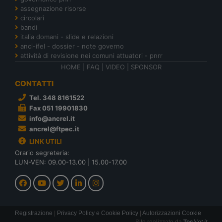
assegnazione risorse
circolari
bandi
italia domani - slide e relazioni
anci-ifel - dossier - note governo
attività di revisione nei comuni attuatori - pnrr
HOME
|
FAQ
|
VIDEO
|
SPONSOR
CONTATTI
Tel. 348 8161522
Fax 051 19901830
info@ancrel.it
ancrel@ftpec.it
LINK UTILI
Orario segreteria:
LUN-VEN: 09.00-13.00 | 15.00-17.00
Registrazione
|
Privacy Policy e Cookie Policy
|
Autorizzazioni Cookie
Sito realizzato da
Tos
Net.it