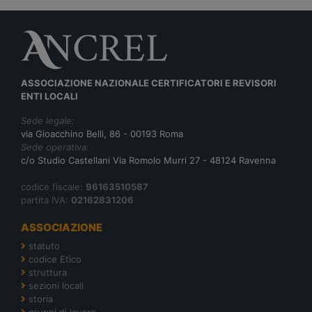
ASSOCIAZIONE NAZIONALE CERTIFICATORI E REVISORI
ENTI LOCALI
Sede legale:
via Gioacchino Belli, 86 - 00193 Roma
Sede operativa:
c/o Studio Castellani Via Romolo Murri 27 - 48124 Ravenna
codice fiscale:
96163510587
partita IVA:
02162831206
ASSOCIAZIONE
statuto
codice Etico
struttura
sezioni locali
storia
gruppi di lavoro