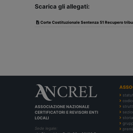
Scarica gli allegati:
Corte Costituzionale Sentenza 51 Recupero tribu
ASSO
statu
codic
strut
ASSOCIAZIONE NAZIONALE
sezion
CERTIFICATORI E REVISORI ENTI
storia
LOCALI
grupp
Sede legale:
premi