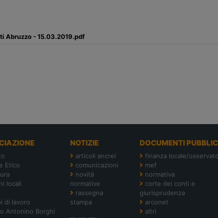
ti Abruzzo - 15.03.2019.pdf
CIAZIONE
NOTIZIE
DOCUMENTI PUBBLIC
to
articoli ancrel
finanza locale/osservato
e Etico
comunicazioni
mef
tura
novità
normativa
i locali
normative
corte dei conti e
rassegna
giurisprudenza
i di lavoro
stampa
arconet
o Antonino Borghi
altri