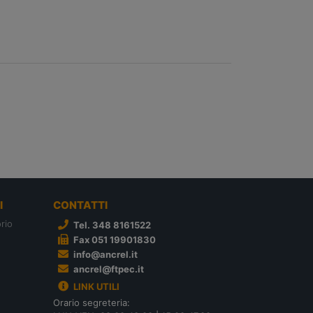
I
CONTATTI
rio
Tel. 348 8161522
Fax 051 19901830
info@ancrel.it
ancrel@ftpec.it
LINK UTILI
Orario segreteria: