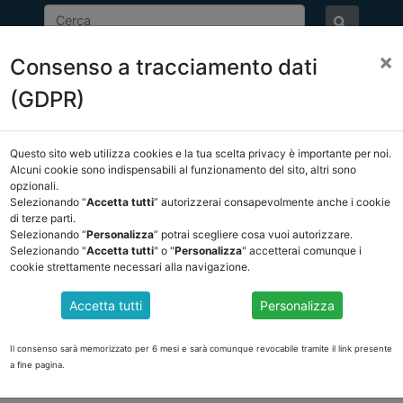
×
Consenso a tracciamento dati
ASSOCIAZIONE
NOTIZIE
EVENTI
DOCUMENTI 
(GDPR)
Questo sito web utilizza cookies e la tua scelta privacy è importante per noi.
E/OSSERVATORIO
NORMATIVA
CORTE DEI CONTI E GIURISPRUDE
Alcuni cookie sono indispensabili al funzionamento del sito, altri sono
opzionali.
e giurisprudenza
/
torna indietro
Selezionando “
Accetta tutti
” autorizzerai consapevolmente anche i cookie
di terze parti.
Selezionando “
Personalizza
” potrai scegliere cosa vuoi autorizzare.
DOCUMENTI PUBBLICI
Selezionando "
Accetta tutti
" o "
Personalizza
" accetterai comunque i
cookie strettamente necessari alla navigazione.
Accetta tutti
Personalizza
 ABRUZZO - CORTE COSTITUZIONALE
relativa a Recupero tributi Abruzzo
Il consenso sarà memorizzato per 6 mesi e sarà comunque revocabile tramite il link presente
a fine pagina.