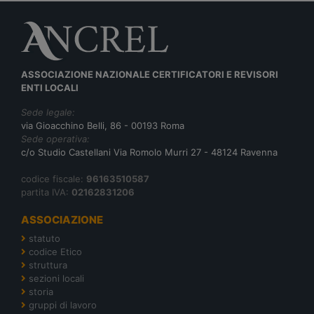
ASSOCIAZIONE NAZIONALE CERTIFICATORI E REVISORI
ENTI LOCALI
Sede legale:
via Gioacchino Belli, 86 - 00193 Roma
Sede operativa:
c/o Studio Castellani Via Romolo Murri 27 - 48124 Ravenna
codice fiscale:
96163510587
partita IVA:
02162831206
ASSOCIAZIONE
statuto
codice Etico
struttura
sezioni locali
storia
gruppi di lavoro