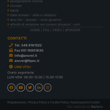
assegnazione risorse
circolari
bandi
italia domani - slide e relazioni
anci-ifel - dossier - note governo
attività di revisione nei comuni attuatori - pnrr
HOME
|
FAQ
|
VIDEO
|
SPONSOR
CONTATTI
Tel. 348 8161522
Fax 051 19901830
info@ancrel.it
ancrel@ftpec.it
LINK UTILI
Orario segreteria:
LUN-VEN: 09.00-13.00 | 15.00-17.00
Registrazione
|
Privacy Policy e Cookie Policy
|
Autorizzazioni Cookie
Sito realizzato da
Tos
Net.it