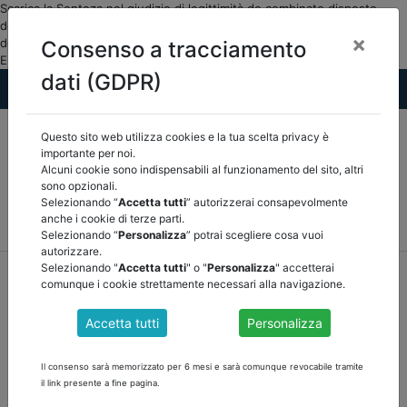
Scarica la Senteza nel giudizio di legittimità de combinato disposto
degli artt. 243 quater, c. 7°, e 243 bis,... DOCUMENTI PUBBLICI Corte
×
dei conti e giurisprudenza ASSOCIAZIONE NAZIONALE CERTIFICATORI
Consenso a tracciamento
E REVISORI DEGLI ENTI LOCALI">
dati (GDPR)
Questo sito web utilizza cookies e la tua scelta privacy è
importante per noi.
Alcuni cookie sono indispensabili al funzionamento del sito, altri
sono opzionali.
Selezionando “
Accetta tutti
” autorizzerai consapevolmente
MEF
FINANZA LOCALE/OSSERVATORIO
NORMATIVA
anche i cookie di terze parti.
CORTE DEI CONTI E GIURISPRUDENZA
ARCONET
ALTRI
Selezionando “
Personalizza
” potrai scegliere cosa vuoi
autorizzare.
Selezionando "
Accetta tutti
" o "
Personalizza
" accetterai
home
documenti pubblici
comunque i cookie strettamente necessari alla navigazione.
corte dei conti e giurisprudenza
/
torna indietro
Accetta tutti
Personalizza
DOCUMENTI PUBBLICI
Il consenso sarà memorizzato per 6 mesi e sarà comunque revocabile tramite
il link presente a fine pagina.
CORTE COSTITUZIONALE - SENTENZA