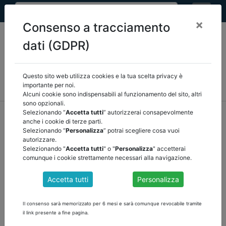
×
Consenso a tracciamento
dati (GDPR)
Questo sito web utilizza cookies e la tua scelta privacy è
MEF
FINANZA LOCALE/OSSERVATORIO
NORMATIVA
importante per noi.
CORTE DEI CONTI E GIURISPRUDENZA
ARCONET
ALTRI
Alcuni cookie sono indispensabili al funzionamento del sito, altri
sono opzionali.
home
documenti pubblici
Selezionando “
Accetta tutti
” autorizzerai consapevolmente
anche i cookie di terze parti.
corte dei conti e giurisprudenza
/
torna indietro
Selezionando “
Personalizza
” potrai scegliere cosa vuoi
autorizzare.
DOCUMENTI PUBBLICI
Selezionando "
Accetta tutti
" o "
Personalizza
" accetterai
comunque i cookie strettamente necessari alla navigazione.
Accetta tutti
Personalizza
SENTENZA TAR EMILIA ROMAGNA -
PARTECIPAZIONE INDIRETTA SOCIETA' SERVIZI
Il consenso sarà memorizzato per 6 mesi e sarà comunque revocabile tramite
FIERISTICI
il link presente a fine pagina.
Scarica la Sentenza N. 00858/2020 del Tar