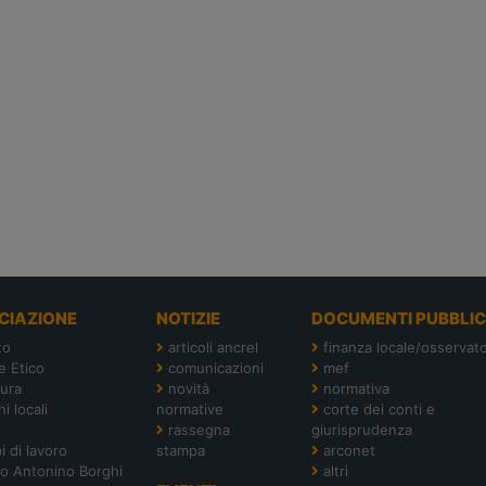
CIAZIONE
NOTIZIE
DOCUMENTI PUBBLIC
to
articoli ancrel
finanza locale/osservato
e Etico
comunicazioni
mef
tura
novità
normativa
i locali
normative
corte dei conti e
rassegna
giurisprudenza
i di lavoro
stampa
arconet
o Antonino Borghi
altri