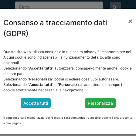
×
Consenso a tracciamento dati
ASSOCIAZIONE
NOTIZIE
EVENTI
DOCUMENTI 
(GDPR)
Questo sito web utilizza cookies e la tua scelta privacy è importante per noi.
Alcuni cookie sono indispensabili al funzionamento del sito, altri sono
Attenzione
, il contenuto è visibile solamente agli utenti registrati.
opzionali.
Selezionando “
Accetta tutti
” autorizzerai consapevolmente anche i cookie
ACCEDI
di terze parti.
Selezionando “
Personalizza
” potrai scegliere cosa vuoi autorizzare.
Selezionando "
Accetta tutti
" o "
Personalizza
" accetterai comunque i
cookie strettamente necessari alla navigazione.
Accetta tutti
Personalizza
Il consenso sarà memorizzato per 6 mesi e sarà comunque revocabile tramite il link presente
a fine pagina.