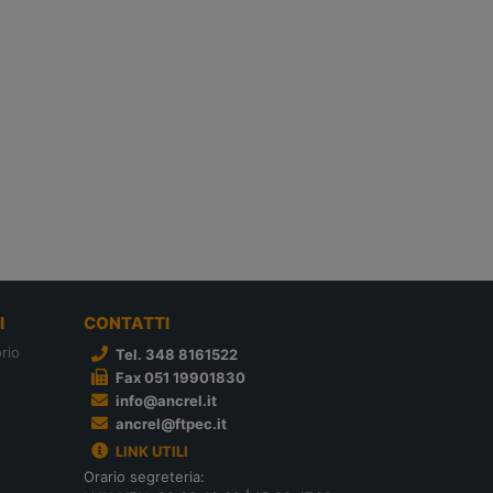
I
CONTATTI
rio
Tel. 348 8161522
Fax 051 19901830
info@ancrel.it
ancrel@ftpec.it
LINK UTILI
Orario segreteria: