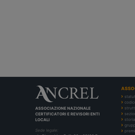
ASSO
statu
codic
strut
ASSOCIAZIONE NAZIONALE
sezion
CERTIFICATORI E REVISORI ENTI
storia
LOCALI
grupp
Sede legale:
premi