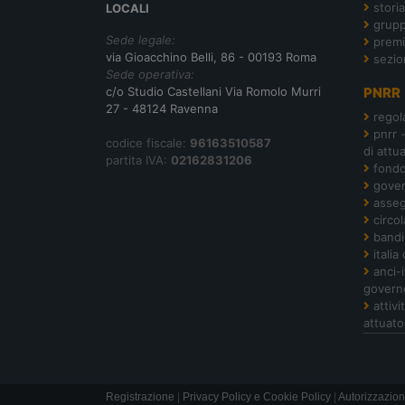
storia
LOCALI
grupp
Sede legale:
premi
via Gioacchino Belli, 86 - 00193 Roma
sezio
Sede operativa:
c/o Studio Castellani Via Romolo Murri
PNRR
27 - 48124 Ravenna
regol
pnrr 
codice fiscale:
96163510587
di attu
partita IVA:
02162831206
fond
gover
asseg
circol
bandi
italia
anci-
govern
attiv
attuato
Registrazione
|
Privacy Policy e Cookie Policy
|
Autorizzazion