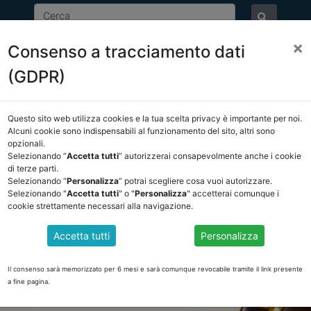
×
Consenso a tracciamento dati
ASSOCIAZIONE
NOTIZIE
EVENTI
DOCUMENTI 
(GDPR)
Questo sito web utilizza cookies e la tua scelta privacy è importante per noi.
Alcuni cookie sono indispensabili al funzionamento del sito, altri sono
opzionali.
Selezionando “
Accetta tutti
” autorizzerai consapevolmente anche i cookie
di terze parti.
Selezionando “
Personalizza
” potrai scegliere cosa vuoi autorizzare.
Selezionando "
Accetta tutti
" o "
Personalizza
" accetterai comunque i
cookie strettamente necessari alla navigazione.
Accetta tutti
Personalizza
Il consenso sarà memorizzato per 6 mesi e sarà comunque revocabile tramite il link presente
a fine pagina.