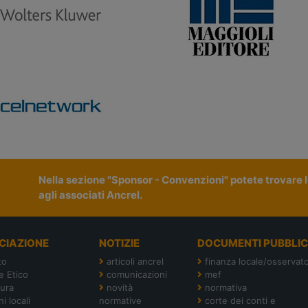
Nella sezione "Sponsor - Convenzioni" potete trovare le
agli associati Ancrel.
CIAZIONE
NOTIZIE
DOCUMENTI PUBBLIC
to
articoli ancrel
finanza locale/osservato
e Etico
comunicazioni
mef
tura
novità
normativa
i locali
normative
corte dei conti e