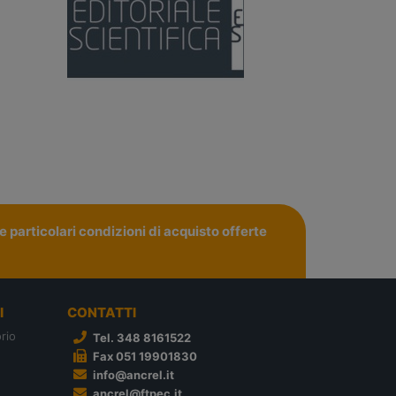
 particolari condizioni di acquisto offerte
I
CONTATTI
rio
Tel. 348 8161522
Fax 051 19901830
info@ancrel.it
ancrel@ftpec.it