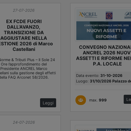
27-07-2026
EX FCDE FUORI
DALL’AVANZO,
TRANSIZIONE DA
AGGIUSTARE NELLA
STIONE 2026 di Marco
CONVEGNO NAZIONA
Castellani
ANCREL 2026 NUOV
ASSETTI E RIFORME NE
orme & Tributi Plus – Il Sole 24
P.A. LOCALE
Ore l’approfondimento del
Presidente ANCREL Marco
llani sulla gestione degli effetti
Data evento:
31-10-2026
della FAQ Arconet 58/2026.
Luogo:
31/10/2026 Palazzo de
Le
max.
999
Leggi
24-07-2026