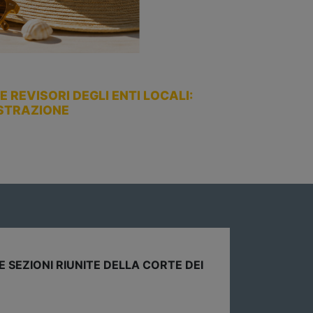
 REVISORI DEGLI ENTI LOCALI:
ISTRAZIONE
rticoli Ancrel | 27-07-2026
EX FCDE FUORI DALL’AVANZO, TRANSIZIONE DA AGGIUSTA
u Norme & Tributi Plus – Il Sole 24 Ore l’approfondimento del President