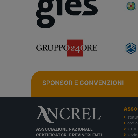
SPONSOR E CONVENZIONI
ASSO
statu
codic
strut
ASSOCIAZIONE NAZIONALE
sezion
CERTIFICATORI E REVISORI ENTI