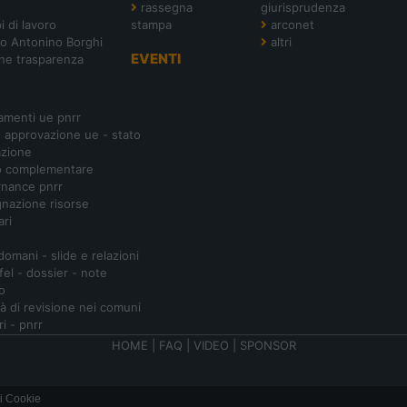
rassegna
giurisprudenza
i di lavoro
stampa
arconet
o Antonino Borghi
altri
EVENTI
ne trasparenza
amenti ue pnrr
- approvazione ue - stato
azione
o complementare
nance pnrr
nazione risorse
ari
 domani - slide e relazioni
ifel - dossier - note
o
ità di revisione nei comuni
ri - pnrr
HOME
|
FAQ
|
VIDEO
|
SPONSOR
i Cookie