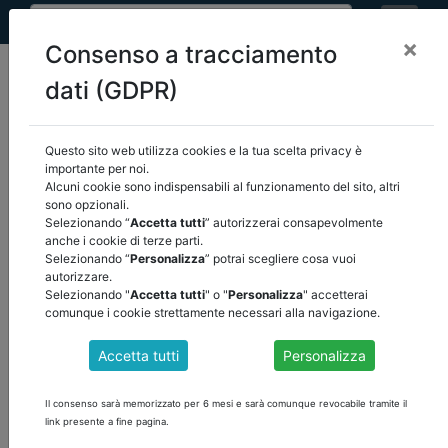
×
Consenso a tracciamento
dati (GDPR)
Questo sito web utilizza cookies e la tua scelta privacy è
importante per noi.
Attenzione
, il contenuto è visibile solamente agli utenti registrati.
Alcuni cookie sono indispensabili al funzionamento del sito, altri
sono opzionali.
Selezionando “
Accetta tutti
” autorizzerai consapevolmente
ACCEDI
anche i cookie di terze parti.
Selezionando “
Personalizza
” potrai scegliere cosa vuoi
autorizzare.
Selezionando "
Accetta tutti
" o "
Personalizza
" accetterai
comunque i cookie strettamente necessari alla navigazione.
Accetta tutti
Personalizza
Il consenso sarà memorizzato per 6 mesi e sarà comunque revocabile tramite il
link presente a fine pagina.