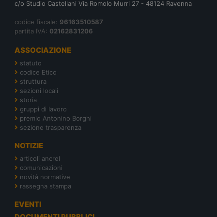
c/o Studio Castellani Via Romolo Murri 27 - 48124 Ravenna
codice fiscale:
96163510587
partita IVA:
02162831206
ASSOCIAZIONE
statuto
codice Etico
struttura
sezioni locali
storia
gruppi di lavoro
premio Antonino Borghi
sezione trasparenza
NOTIZIE
articoli ancrel
comunicazioni
novità normative
rassegna stampa
EVENTI
DOCUMENTI PUBBLICI