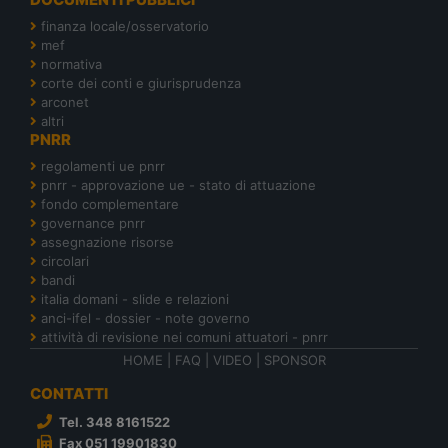
finanza locale/osservatorio
mef
normativa
corte dei conti e giurisprudenza
arconet
altri
PNRR
regolamenti ue pnrr
pnrr - approvazione ue - stato di attuazione
fondo complementare
governance pnrr
assegnazione risorse
circolari
bandi
italia domani - slide e relazioni
anci-ifel - dossier - note governo
attività di revisione nei comuni attuatori - pnrr
HOME
|
FAQ
|
VIDEO
|
SPONSOR
CONTATTI
Tel. 348 8161522
Fax 051 19901830