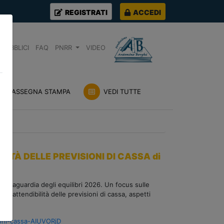
REGISTRATI
ACCEDI
PUBBLICI
FAQ
PNRR
VIDEO
RASSEGNA STAMPA
VEDI TUTTE
LITÀ DELLE PREVISIONI DI CASSA di
 salvaguardia degli equilibri 2026. Un focus sulle
ll'attendibilità delle previsioni di cassa, aspetti
sioni-cassa-AIUVORjD