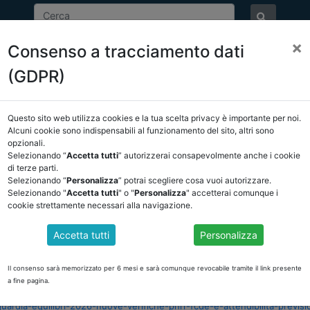
×
Consenso a tracciamento dati
ASSOCIAZIONE
NOTIZIE
EVENTI
DOCUMENTI 
(GDPR)
Questo sito web utilizza cookies e la tua scelta privacy è importante per noi.
NCREL
COMUNICAZIONI
NOVITÀ NORMATIVE
Alcuni cookie sono indispensabili al funzionamento del sito, altri sono
opzionali.
Selezionando “
Accetta tutti
” autorizzerai consapevolmente anche i cookie
ro
di terze parti.
Selezionando “
Personalizza
” potrai scegliere cosa vuoi autorizzare.
Selezionando "
Accetta tutti
" o "
Personalizza
" accetterai comunque i
cookie strettamente necessari alla navigazione.
: NUOVE VERIFICHE TRA PNRR, FCDE E ATTENDIBI
Accetta tutti
Personalizza
arco Castellani
approfondisce le principali novità che caratterizzano la
onclusivo del PNRR, sulle nuove modalità di rideterminazione del FCDE e su
Il consenso sarà memorizzato per 6 mesi e sarà comunque revocabile tramite il link presente
ilibri finanziari degli enti locali
a fine pagina.
aguardia-equilibri-2026-nuove-verifiche-pnrr-fcde-e-attendibilita-previ