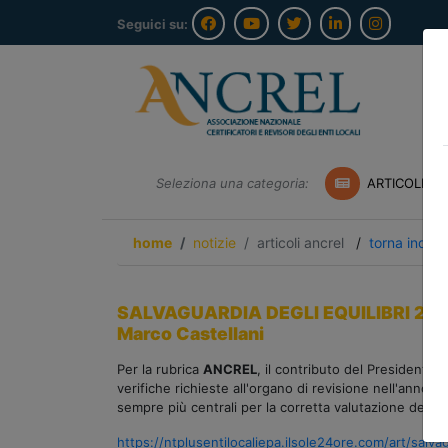
Seguici su:
Seleziona una categoria:
ARTICOLI A
home
notizie
articoli ancrel
/
torna indiet
SALVAGUARDIA DEGLI EQUILIBRI 2026
Marco Castellani
Per la rubrica
ANCREL
, il contributo del Presidente
M
verifiche richieste all'organo di revisione nell'anno c
sempre più centrali per la corretta valutazione degli equ
https://ntplusentilocaliepa.ilsole24ore.com/art/salv