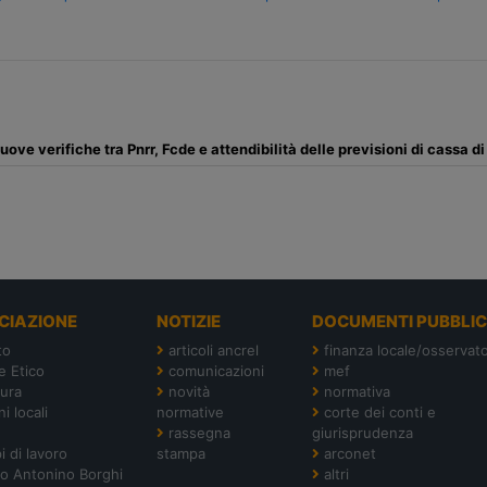
ve verifiche tra Pnrr, Fcde e attendibilità delle previsioni di cassa d
CIAZIONE
NOTIZIE
DOCUMENTI PUBBLIC
to
articoli ancrel
finanza locale/osservato
e Etico
comunicazioni
mef
tura
novità
normativa
i locali
normative
corte dei conti e
rassegna
giurisprudenza
i di lavoro
stampa
arconet
o Antonino Borghi
altri