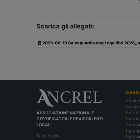
Scarica gli allegati:
2026-06-19 Salvaguardia degli equilibri 2026_ nuo
ASSO
statu
codic
strut
ASSOCIAZIONE NAZIONALE
sezion
CERTIFICATORI E REVISORI ENTI
storia
LOCALI
grupp
Sede legale:
premi