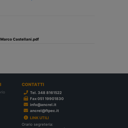
i Marco Castellani.pdf
I
CONTATTI
rio
Tel. 348 8161522
Fax 051 19901830
info@ancrel.it
ancrel@ftpec.it
LINK UTILI
Orario segreteria: