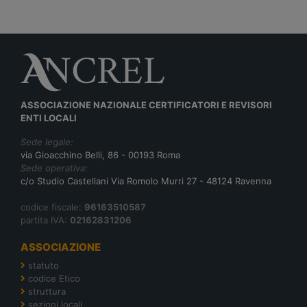
ASSOCIAZIONE NAZIONALE CERTIFICATORI E REVISORI
ENTI LOCALI
Sede legale:
via Gioacchino Belli, 86 - 00193 Roma
Sede operativa:
c/o Studio Castellani Via Romolo Murri 27 - 48124 Ravenna
codice fiscale:
96163510587
partita IVA:
02162831206
ASSOCIAZIONE
statuto
codice Etico
struttura
sezioni locali