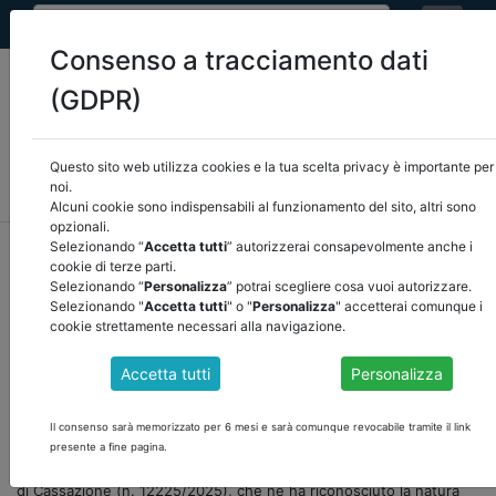
Consenso a tracciamento dati
(GDPR)
Questo sito web utilizza cookies e la tua scelta privacy è importante per
MEF
FINANZA LOCALE/OSSERVATORIO
NORMATIVA
noi.
CORTE DEI CONTI E GIURISPRUDENZA
ARCONET
ALTRI
Alcuni cookie sono indispensabili al funzionamento del sito, altri sono
opzionali.
home
documenti pubblici
mef
/
torna indietro
Selezionando “
Accetta tutti
” autorizzerai consapevolmente anche i
cookie di terze parti.
Selezionando “
Personalizza
” potrai scegliere cosa vuoi autorizzare.
DOCUMENTI PUBBLICI
Selezionando "
Accetta tutti
" o "
Personalizza
" accetterai comunque i
cookie strettamente necessari alla navigazione.
Accetta tutti
Personalizza
CANONE UNICO: OBBLIGO DI INVIO AL MEF
ENTRO IL 14 OTTOBRE 2026
Il consenso sarà memorizzato per 6 mesi e sarà comunque revocabile tramite il link
Importante novità per il Canone Unico Patrimoniale di cui alla L.
presente a fine pagina.
160/2019. A seguito della sentenza delle Sezioni Unite della Corte
di Cassazione (n. 12225/2025), che ne ha riconosciuto la natura