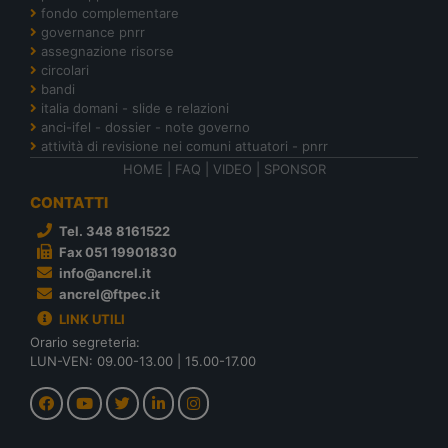
fondo complementare
governance pnrr
assegnazione risorse
circolari
bandi
italia domani - slide e relazioni
anci-ifel - dossier - note governo
attività di revisione nei comuni attuatori - pnrr
HOME
|
FAQ
|
VIDEO
|
SPONSOR
CONTATTI
Tel. 348 8161522
Fax 051 19901830
info@ancrel.it
ancrel@ftpec.it
LINK UTILI
Orario segreteria:
LUN-VEN: 09.00-13.00 | 15.00-17.00