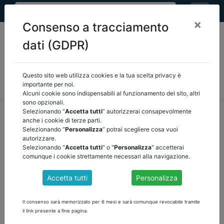
×
Consenso a tracciamento
dati (GDPR)
Questo sito web utilizza cookies e la tua scelta privacy è
MEF
FINANZA LOCALE/OSSERVATORIO
NORMATIVA
importante per noi.
CORTE DEI CONTI E GIURISPRUDENZA
ARCONET
ALTRI
Alcuni cookie sono indispensabili al funzionamento del sito, altri
sono opzionali.
home
documenti pubblici
Selezionando “
Accetta tutti
” autorizzerai consapevolmente
anche i cookie di terze parti.
corte dei conti e giurisprudenza
/
torna indietro
Selezionando “
Personalizza
” potrai scegliere cosa vuoi
autorizzare.
DOCUMENTI PUBBLICI
Selezionando "
Accetta tutti
" o "
Personalizza
" accetterai
comunque i cookie strettamente necessari alla navigazione.
Accetta tutti
Personalizza
CORTE COSTITUZIONALE SENTENZA 145 -
CONCORSO FINANZA PUBBLICA VALLE
Il consenso sarà memorizzato per 6 mesi e sarà comunque revocabile tramite
D'AOSTA
il link presente a fine pagina.
scarica la sentenza