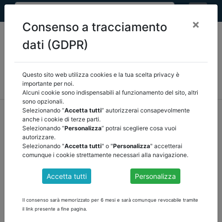
×
Consenso a tracciamento
dati (GDPR)
Questo sito web utilizza cookies e la tua scelta privacy è
MEF
FINANZA LOCALE/OSSERVATORIO
NORMATIVA
importante per noi.
CORTE DEI CONTI E GIURISPRUDENZA
ARCONET
ALTRI
Alcuni cookie sono indispensabili al funzionamento del sito, altri
sono opzionali.
home
documenti pubblici
Selezionando “
Accetta tutti
” autorizzerai consapevolmente
anche i cookie di terze parti.
corte dei conti e giurisprudenza
/
torna indietro
Selezionando “
Personalizza
” potrai scegliere cosa vuoi
autorizzare.
DOCUMENTI PUBBLICI
Selezionando "
Accetta tutti
" o "
Personalizza
" accetterai
comunque i cookie strettamente necessari alla navigazione.
Accetta tutti
Personalizza
CORTE DEI CONTI EMILIA ROMAGNA -
DELIBERAZIONE N. 1/2021 - PARTECIPAZIONE
Il consenso sarà memorizzato per 6 mesi e sarà comunque revocabile tramite
MINORITARIA SOCIETA'
il link presente a fine pagina.
Scarica il testo della Deliberazione n. 1 della Sezione Regionale di