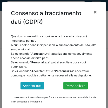
×
Consenso a tracciamento
dati (GDPR)
Questo sito web utilizza cookies e la tua scelta privacy è
MEF
FINANZA LOCALE/OSSERVATORIO
NORMATIVA
importante per noi.
CORTE DEI CONTI E GIURISPRUDENZA
ARCONET
ALTRI
Alcuni cookie sono indispensabili al funzionamento del sito, altri
sono opzionali.
home
documenti pubblici
altri
/
torna indietro
Selezionando “
Accetta tutti
” autorizzerai consapevolmente
anche i cookie di terze parti.
Selezionando “
Personalizza
” potrai scegliere cosa vuoi
DOCUMENTI PUBBLICI
autorizzare.
Selezionando "
Accetta tutti
" o "
Personalizza
" accetterai
comunque i cookie strettamente necessari alla navigazione.
PNRR: NUOVE ISTRUZIONI RGS PER LA
Accetta tutti
Personalizza
GESTIONE DELLE ECONOMIE
La Ragioneria Generale dello Stato ha pubblicato sul portale
Italia
Il consenso sarà memorizzato per 6 mesi e sarà comunque revocabile tramite
Domani
una nota operativa che fornisce ai soggetti attuatori le
il link presente a fine pagina.
indicazioni per la rilevazione delle economie maturate nell’ambito